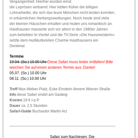
Vergangenheit. Hierher wurden einst
die Leprösen verbannt. Hier lebten früher die billigen
Lohnarbeiter, die sich das teure München nicht leisten konnten,
in erbärmlichen Herbergssiedlungen. Noch heute sind viele
der kleinen Häuschen erhalten und muten uns romantisch an.
Haidhausen mauserte sich vor allem in den 1980er Jahren
zum beliebten In-Viertel und die TV-Serie »Die Hausmeisterin«
setzte dem multikulturellen Charme Haidhausens ein
Denkmal.
Termine
19.04. (So.) 10.00 Uhr
Diese Safari muss leider entfallen! Bitte
weichen Sie auf einen anderen Termin aus. Danke!
05.07. (So.) 10.00 Uhr
08.11. (So.) 10.00 Uhr
Treff
Max-Weber-Platz, Ecke Einstein-/Innere Wiener-Straße
Info
diese Safari endet am Gasteig
Kosten
19 € • p.P.
Dauer
ca. 2,5 Stunden
Safari-Guide
Buchautor Martin Arz
Safari zum Nachlesen: Die